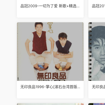
品冠2009-一切为了爱 新歌+精选
品冠20
[台版][WAV+CUE]
AV+CU
无印良品1996-掌心[滚石台湾首版]
无印良品
[WAV+CUE]
版][WA