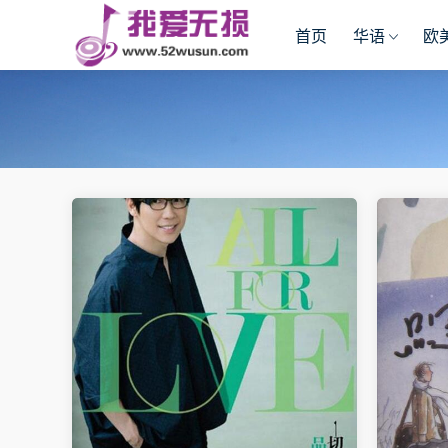
首页
华语
欧