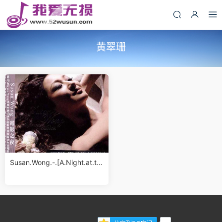
黄翠珊
Susan.Wong.-.[A.Night.at.th
e.Movies].专辑.(ape)