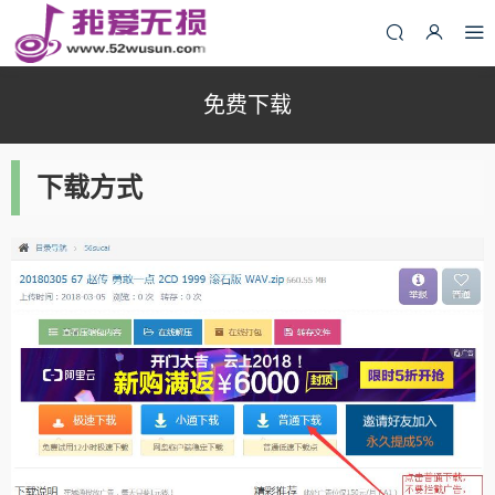
免费下载
下载方式