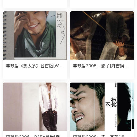
爱不释手（精选）【滚石】
mber 【传世乐坊】【 24bits
【WAV+CUE】
96kHz】【FLAC】
李玖哲《想太多》台首版[WA
李玖哲2005 – 影子[麻吉娱乐]
V]
[WAV+CUE]
李玖哲2006 – BABY是我[麻吉
李玖哲2008 – 不，完美[华纳]