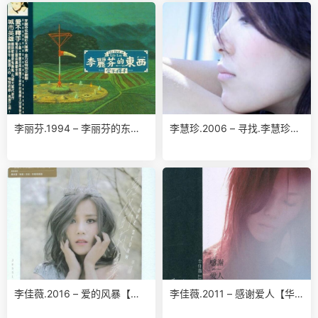
E】
李丽芬.1994 – 李丽芬的东西.
李慧珍.2006 – 寻找.李慧珍
爱不释手（精选）【滚石】
【华谊兄弟】【WAV+CUE】
【WAV+CUE】
李佳薇.2016 – 爱的风暴【华
李佳薇.2011 – 感谢爱人【华
纳】【WAV分轨】
纳】【WAV】