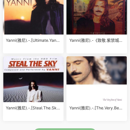
Yanni(雅尼).-.[Ultimate.Yanni
Yanni(雅尼).-《致敬.紫禁城》.
(2Disc.)].专辑.(ape)
[Tribute].专辑.(APE)
Yanni(雅尼).-.[Steal.The.Sk
Yanni(雅尼).-.[The.Very.Best.
y].专辑.(APE)
of.Yanni].专辑.(Flac)