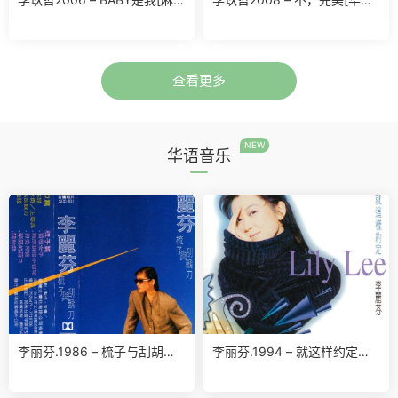
娱乐][WAV+CUE]
[WAV+CUE]
查看更多
NEW
华语音乐
李丽芬.1986 – 梳子与刮胡刀
李丽芬.1994 – 就这样约定
(台湾百佳唱片NO.47)（TP
【滚石】【WAV】
版）【喜玛拉雅】【WAV+CU