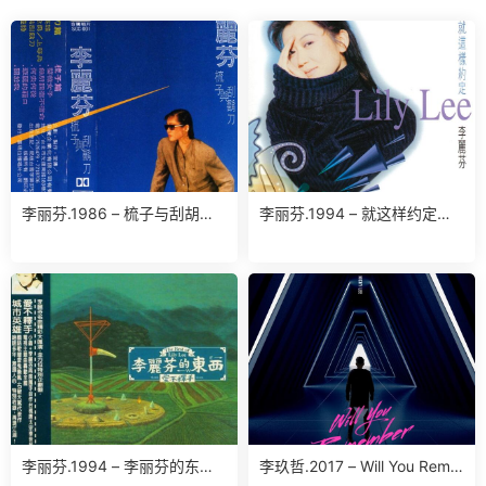
李丽芬.1986 – 梳子与刮胡刀
李丽芬.1994 – 就这样约定
(台湾百佳唱片NO.47)（TP
【滚石】【WAV】
版）【喜玛拉雅】【WAV+CU
E】
李丽芬.1994 – 李丽芬的东西.
李玖哲.2017 – Will You Reme