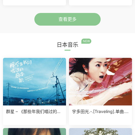
载
bit192khz 下载
查看更多
NEW
日本音乐
群星 – 《那些年我们唱过的日
宇多田光.-.[Traveling].单曲.
本歌》2020限量版24K金碟
(APE)
[低速原抓WAV/MP3-320K]