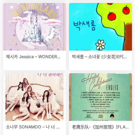
제시카 Jessica – WONDERLA
박새롬 – 소녀꽃 (少女花)EP[FL
ND [320K]2016免费下载
AC]2016免费下载
소나무 SONAMOO – 나 너 좋
老鹰乐队-《加州旅馆》[FLAC
아해 我喜欢你 [FLAC]免费下
分轨]绝版24K金盘高清无损24