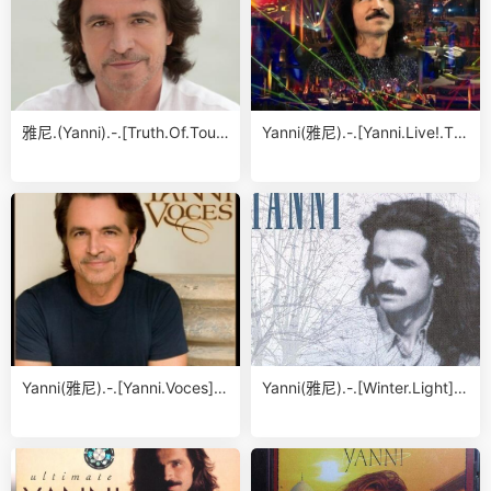
雅尼.(Yanni).-.[Truth.Of.Touc
Yanni(雅尼).-.[Yanni.Live!.Th
h].专辑.(FLAC)
e.Concert.Event].专辑.(APE)
Yanni(雅尼).-.[Yanni.Voces].
Yanni(雅尼).-.[Winter.Light].
专辑.(FLAC)
专辑.(APE)