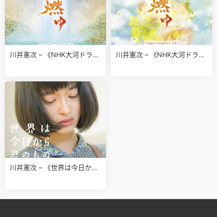
川井憲次 – 《NHK大河ドラマ
川井憲次 – 《NHK大河ドラマ
「花燃ゆ」オリジナル・サウ
「花燃ゆ」オリジナル・サウ
ンドトラックVol.2》[FLAC 2
ンドトラック Vol.1》[FLAC 2
4bit_48kHz]
4bit_48kHz]
川井憲次 – 《世界は今日から
君のもの OST》[FLAC Hi-Re
s 48kHz_24bit]