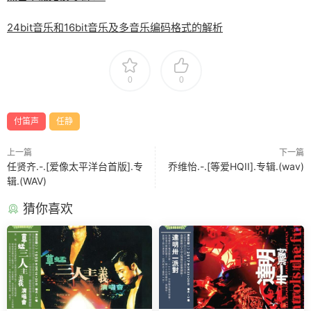
24bit音乐和16bit音乐及多音乐编码格式的解析
0
0
付笛声
任静
上一篇
下一篇
任贤齐.-.[爱像太平洋台首版].专
乔维怡.-.[等爱HQII].专辑.(wav)
辑.(WAV)
猜你喜欢