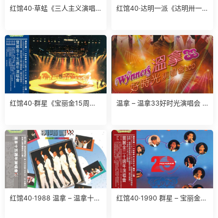
红馆40·草蜢《三人主义演唱
红馆40·达明一派《达明卅一
会》2CD[低速原抓WAV+CUE]
派对演唱会》3CD[低速原抓W
AV+CUE]
红馆40·群星《宝丽金15周年
温拿 – 温拿33好时光演唱会 2
演唱会》2CD[低速原抓WAV+
CD（2024环球红馆40复刻系
CUE]
列）[环球][WAV+CUE]
红馆40·1988 温拿 – 温拿十五
红馆40·1990 群星 – 宝丽金2
周年演唱会’88 2CD [香港环球
0周年演唱会 2CD [香港环球
唱片2023版][WAV+CUE]
唱片2023版][WAV+CUE]