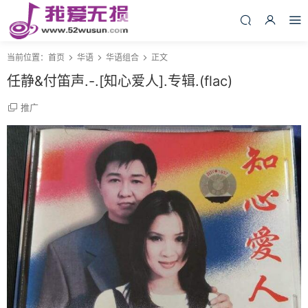
当前位置：
首页
华语
华语组合
正文
任静&付笛声.-.[知心爱人].专辑.(flac)
推广