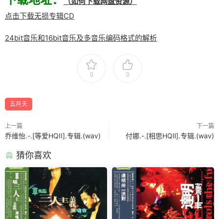
（如何下载网盘资源）
点击下载无损专辑CD
24bit音乐和16bit音乐及多音乐编码格式的解析
0
0
五月天
上一篇
下一篇
乔维怡.-.[等爱HQII].专辑.(wav)
付娜.-.[相思HQⅡ].专辑.(wav)
猜你喜欢