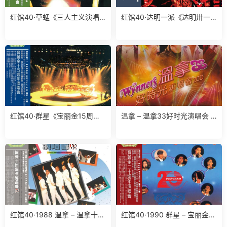
红馆40·草蜢《三人主义演唱
红馆40·达明一派《达明卅一
会》2CD[低速原抓WAV+CUE]
派对演唱会》3CD[低速原抓W
AV+CUE]
红馆40·群星《宝丽金15周年
温拿 – 温拿33好时光演唱会 2
演唱会》2CD[低速原抓WAV+
CD（2024环球红馆40复刻系
CUE]
列）[环球][WAV+CUE]
红馆40·1988 温拿 – 温拿十五
红馆40·1990 群星 – 宝丽金2
周年演唱会’88 2CD [香港环球
0周年演唱会 2CD [香港环球