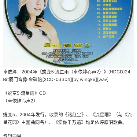
卓依婷：2004年《蜕变5·流星雨（卓依婷心声2）》(HDCD)24
Bit厦门音像·金碟豹[XCD-03304][by wingke][wav]
《蜕变5·流星雨》CD
（卓依婷心声2）
蜕变5，2004年发行，收录的《踏红尘》、《流星雨》（与《流
星花园》主题曲同名）、《爱你千万遍》均是依婷原唱歌曲。
专辑曲目: