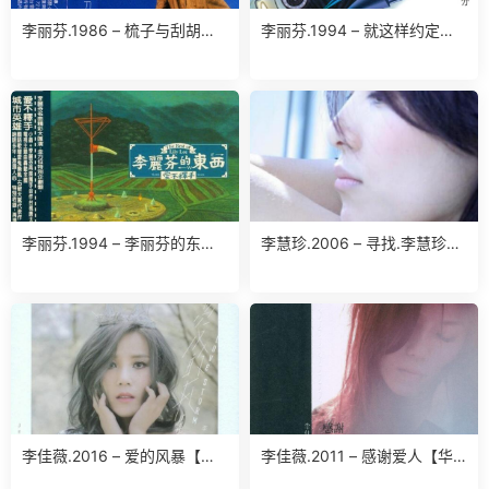
李丽芬.1986 – 梳子与刮胡刀
李丽芬.1994 – 就这样约定
(台湾百佳唱片NO.47)（TP
【滚石】【WAV】
版）【喜玛拉雅】【WAV+CU
E】
李丽芬.1994 – 李丽芬的东西.
李慧珍.2006 – 寻找.李慧珍
爱不释手（精选）【滚石】
【华谊兄弟】【WAV+CUE】
【WAV+CUE】
李佳薇.2016 – 爱的风暴【华
李佳薇.2011 – 感谢爱人【华
纳】【WAV分轨】
纳】【WAV】