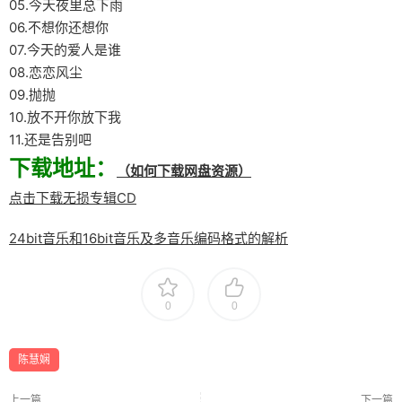
05.今天夜里总下雨
06.不想你还想你
07.今天的爱人是谁
08.恋恋风尘
09.抛抛
10.放不开你放下我
11.还是告别吧
下载地址：
（如何下载网盘资源）
点击下载无损专辑CD
24bit音乐和16bit音乐及多音乐编码格式的解析
0
0
陈慧娴
上一篇
下一篇