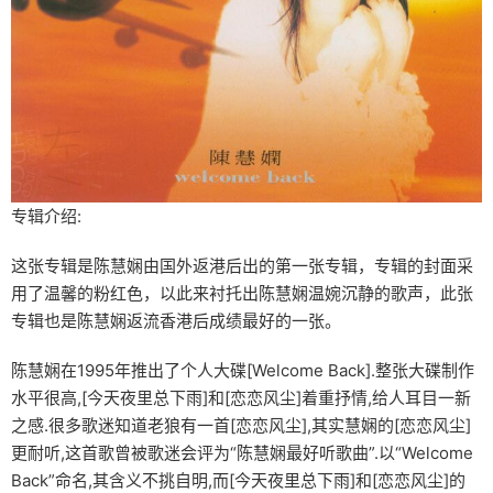
专辑介绍:
这张专辑是陈慧娴由国外返港后出的第一张专辑，专辑的封面采
用了温馨的粉红色，以此来衬托出陈慧娴温婉沉静的歌声，此张
专辑也是陈慧娴返流香港后成绩最好的一张。
陈慧娴在1995年推出了个人大碟[Welcome Back].整张大碟制作
水平很高,[今天夜里总下雨]和[恋恋风尘]着重抒情,给人耳目一新
之感.很多歌迷知道老狼有一首[恋恋风尘],其实慧娴的[恋恋风尘]
更耐听,这首歌曾被歌迷会评为“陈慧娴最好听歌曲”.以“Welcome
Back”命名,其含义不挑自明,而[今天夜里总下雨]和[恋恋风尘]的