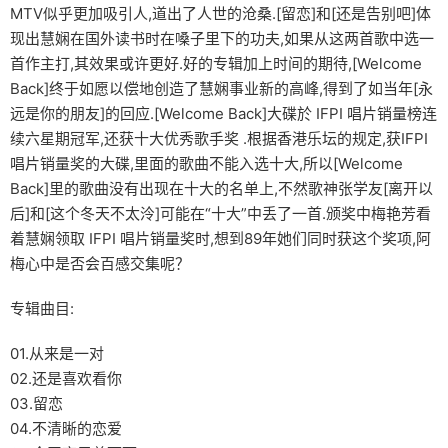
MTV似乎更加吸引人,道出了人世的沧桑.[留恋]和[还是告别吧]体
现出慧娴在国外读书时在嗓子里下的功夫,如果从这两首歌中选一
首作主打,其效果或许更好.好的专辑加上时间的期待,[Welcome
Back]终于如愿以偿地创造了慧娴事业新的高峰,得到了如当年[永
远是你的朋友]的回应.[Welcome Back]大碟於 IFPI 唱片销量榜连
续六星期冠军,还获十大优秀歌手奖 .根据香港乐坛的规定,获IFPI
唱片销量奖的大碟,里面的歌曲不能入选十大,所以[Welcome
Back]里的歌曲没有出现在十大的名单上,不然歌神张学友[离开以
后]和[这个冬天不太泠]可能在“十大”中丢了一首.颁奖中梅艳芳看
着慧娴领取 IFPI 唱片销量奖时,想到89年她们同时获这个奖项,阿
梅心中是否会百感交集呢？
专辑曲目:
01.从来是一对
02.还是喜欢看你
03.留恋
04.不清晰的恋爱