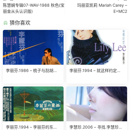
陈慧娴专辑07-WAV-1988 秋色(宝
玛丽亚凯莉 Mariah Carey –
丽金从头认识版)
E=MC2
猜你喜欢
李丽芬.1986 – 梳子与刮胡刀
李丽芬.1994 – 就这样约定
(台湾百佳唱片NO.47)（TP
【滚石】【WAV】
版）【喜玛拉雅】【WAV+CU
E】
李丽芬.1994 – 李丽芬的东西.
李慧珍.2006 – 寻找.李慧珍