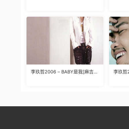
ber 【传世乐坊】【 24bits 96k
Hz】【FLAC】
李玖哲2006 – BABY是我[麻吉娱
李玖哲2
乐][WAV+CUE]
AV+CU