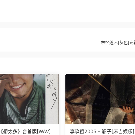
林忆莲.-.[灰色]专
《想太多》台首版[WAV]
李玖哲2005 – 影子[麻吉娱乐]