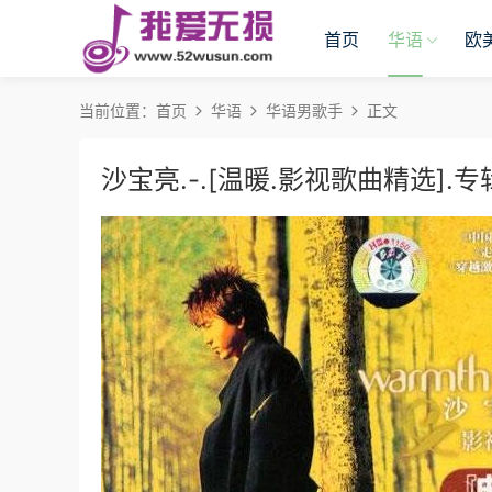
首页
华语
欧
当前位置：
首页
华语
华语男歌手
正文
沙宝亮.-.[温暖.影视歌曲精选].专辑