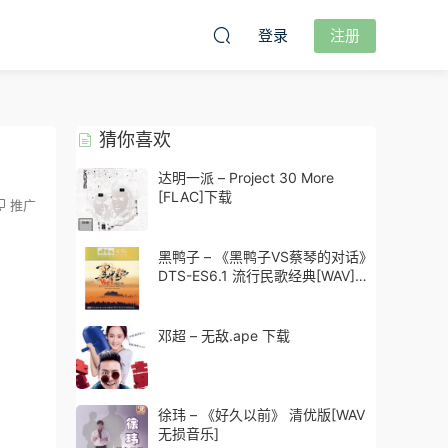
登录
注册
猜你喜欢
达明一派 – Project 30 More
[FLAC]下载
推广
黑鸭子 – 《黑鸭子VS蔡琴的对话》
DTS-ES6.1 流行民歌经典[WAV]下
载
邓超 – 无敌.ape 下载
徐玮 – 《好久以前》 清优版[WAV
无损音乐]