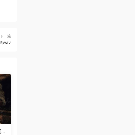
下一篇
辑wav
[W