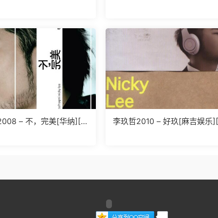
AV+CUE]
008 – 不，完美[华纳][W
李玖哲2010 – 好玖[麻吉娱乐]
E]
AV+CUE]