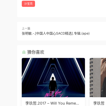
沙宝亮
上一篇
张明敏.-.[中国人中国心SACD精选].专辑.(ape)
猜你喜欢
李玖哲.2017 – Will You Remem
李玖哲