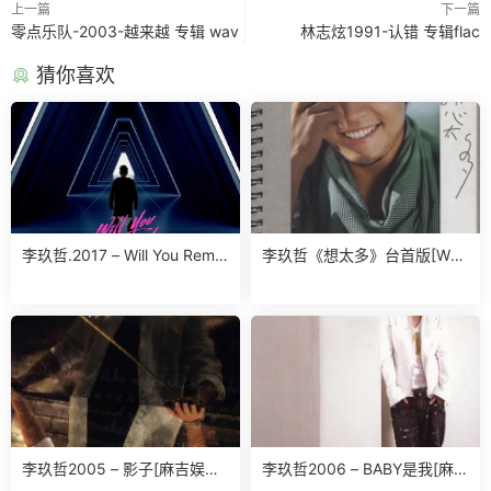
上一篇
下一篇
零点乐队-2003-越来越 专辑 wav
林志炫1991-认错 专辑flac
猜你喜欢
李玖哲.2017 – Will You Reme
李玖哲《想太多》台首版[WA
mber 【传世乐坊】【 24bits
V]
96kHz】【FLAC】
李玖哲2005 – 影子[麻吉娱乐]
李玖哲2006 – BABY是我[麻吉
[WAV+CUE]
娱乐][WAV+CUE]