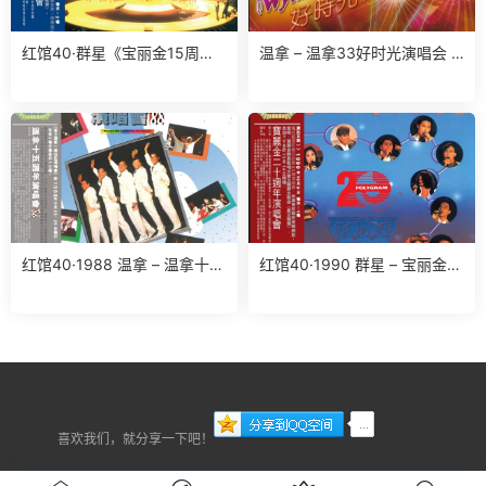
红馆40·群星《宝丽金15周年
温拿 – 温拿33好时光演唱会 2
演唱会》2CD[低速原抓WAV+
CD（2024环球红馆40复刻系
CUE]
列）[环球][WAV+CUE]
红馆40·1988 温拿 – 温拿十五
红馆40·1990 群星 – 宝丽金2
周年演唱会’88 2CD [香港环球
0周年演唱会 2CD [香港环球
唱片2023版][WAV+CUE]
唱片2023版][WAV+CUE]
喜欢我们，就分享一下吧！