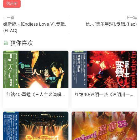
信乐团
上一篇
下一篇
姚斯婷.-.[Endless Love V].专辑.
信.-.[集乐星球].专辑.(flac)
(FLAC)
猜你喜欢
红馆40·草蜢《三人主义演唱
红馆40·达明一派《达明卅一
会》2CD[低速原抓WAV+CUE]
派对演唱会》3CD[低速原抓W
AV+CUE]