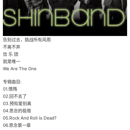
告别过去，挑战所有风雨
不离不弃
信 乐 团
就是唯一
We Are The One
专辑曲目:
01.情殇
02.回不去了
03.预知爱别离
04.思念的极限
05.Rock And Roll Is Dead?
06.思念第一章