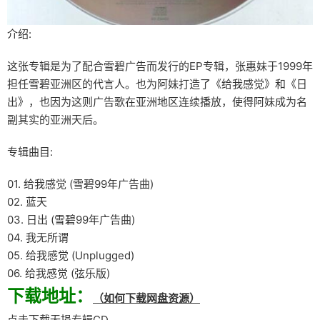
介绍:
这张专辑是为了配合雪碧广告而发行的EP专辑，张惠妹于1999年
担任雪碧亚洲区的代言人。也为阿妹打造了《给我感觉》和《日
出》，也因为这则广告歌在亚洲地区连续播放，使得阿妹成为名
副其实的亚洲天后。
专辑曲目:
01. 给我感觉 (雪碧99年广告曲)
02. 蓝天
03. 日出 (雪碧99年广告曲)
04. 我无所谓
05. 给我感觉 (Unplugged)
06. 给我感觉 (弦乐版)
下载地址：
（如何下载网盘资源）
点击下载无损专辑CD