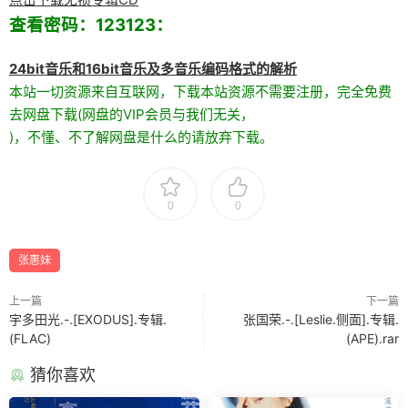
查看密码：123123：
24bit音乐和16bit音乐及多音乐编码格式的解析
本站一切资源来自互联网，下载本站资源不需要注册，完全免费
去网盘下载(网盘的VIP会员与我们无关，
)，不懂、不了解网盘是什么的请放弃下载。
0
0
张惠妹
上一篇
下一篇
宇多田光.-.[EXODUS].专辑.
张国荣.-.[Leslie.侧面].专辑.
(FLAC)
(APE).rar
猜你喜欢