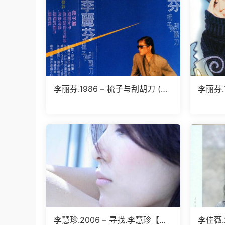
李丽芬.1986 – 梳子与刮胡刀 (台
李丽芬.
湾百佳唱片NO.47)（TP版）【喜
石】【
玛拉雅】【WAV+CUE】
李慧珍.2006 – 寻找.李慧珍【华
李佳薇.