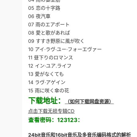
05 恋の十字路
06 夜汽車
07 雨のエアポート
08 愛と歌があれば
09 すすき野原に風が吹く
10 アイ·ラヴ·ユー·フォーエヴァー
11 昼下りのロマンス
12 イン·ユア.ライフ
13 愛がなくても
14 ラヴ·アゲイン
15 雨に咲く傘の花
下载地址：
（如何下载网盘资源）
点击下载无损专辑CD
查看密码：123123：
24bit音乐和16bit音乐及多音乐编码格式的解析