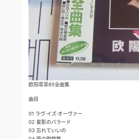
欧阳菲菲85全曲集
曲目
01 ラヴ·イズ·オーヴァー
02 星影のバラード
03 忘れていいの
04 雨の御堂筋