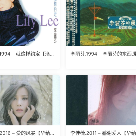
1994 – 就这样约定【滚
李丽芬.1994 – 李丽芬的东西.
WAV】
不释手（精选）【滚石】【WA
+CUE】
2016 – 爱的风暴【华纳】
李佳薇.2011 – 感谢爱人【华