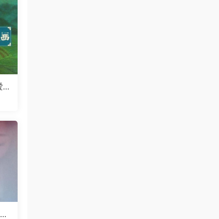
爱
V
纳】