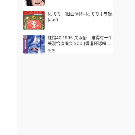
凤飞飞.-.[旧曲情怀~凤飞飞II].专辑.
(ape)
红馆40·1995 关淑怡 – 难得有一个
关淑怡演唱会 2CD [香港环球唱片
2023版][WAV+CUE]
免费