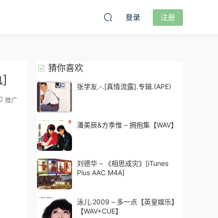
登录
注册
猜你喜欢
]
张学友.-.[真情流露].专辑.(APE)
推广
潘美辰&方季惟 – 拥抱集【WAV】
刘德华 – 《相思成灾》[iTunes
Plus AAC M4A]
泳儿.2009 – 多一点【英皇娱乐】
【WAV+CUE】