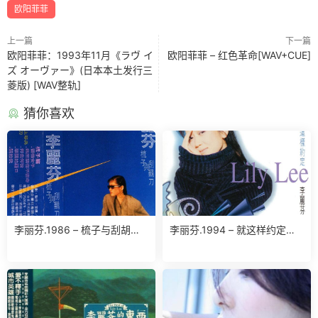
欧阳菲菲
上一篇
下一篇
欧阳菲菲：1993年11月《ラヴ イ
欧阳菲菲 – 红色革命[WAV+CUE]
ズ オーヴァー》(日本本土发行三
菱版) [WAV整轨]
猜你喜欢
李丽芬.1986 – 梳子与刮胡刀
李丽芬.1994 – 就这样约定
(台湾百佳唱片NO.47)（TP
【滚石】【WAV】
版）【喜玛拉雅】【WAV+CU
E】