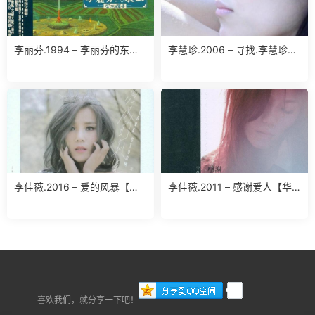
李丽芬.1994 – 李丽芬的东西.
李慧珍.2006 – 寻找.李慧珍
爱不释手（精选）【滚石】
【华谊兄弟】【WAV+CUE】
【WAV+CUE】
李佳薇.2016 – 爱的风暴【华
李佳薇.2011 – 感谢爱人【华
纳】【WAV分轨】
纳】【WAV】
喜欢我们，就分享一下吧！