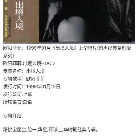
欧阳菲菲：1999年01月《出境入境》上华唱片[留声经典复刻版
系列]
欧阳菲菲.出境入境HDCD
专集名称：出境入境
专辑歌手：欧阳菲菲
发行时间：1999年01月12日
发行公司:上華
所属语言:国语
专辑介绍
精挑宝丽金,综一,华星,环球,上华时期经典专辑。