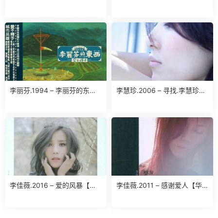
(台湾百佳唱片NO.47)（TP
【滚石】【WAV】
版）【喜玛拉雅】【WAV+CU
E】
李丽芬.1994 – 李丽芬的东西.
李慧珍.2006 – 寻找.李慧珍
爱不释手（精选）【滚石】
【华谊兄弟】【WAV+CUE】
【WAV+CUE】
李佳薇.2016 – 爱的风暴【华
李佳薇.2011 – 感谢爱人【华
纳】【WAV分轨】
纳】【WAV】