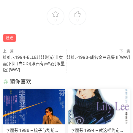
0
0
娃娃
上一篇
下一篇
娃娃.-.1994-ELLE娃娃时光(非卖
娃娃.-1993-成名金曲选集 II[WAV]
品)(带口白CD)[滚石有声特别限量
版][WAV]
猜你喜欢
李丽芬.1986 – 梳子与刮胡刀
李丽芬.1994 – 就这样约定