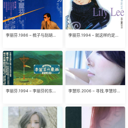
李丽芬.1986 – 梳子与刮胡刀
李丽芬.1994 – 就这样约定
(台湾百佳唱片NO.47)（TP
【滚石】【WAV】
版）【喜玛拉雅】【WAV+CU
E】
李丽芬.1994 – 李丽芬的东西.
李慧珍.2006 – 寻找.李慧珍
爱不释手（精选）【滚石】
【华谊兄弟】【WAV+CUE】
【WAV+CUE】