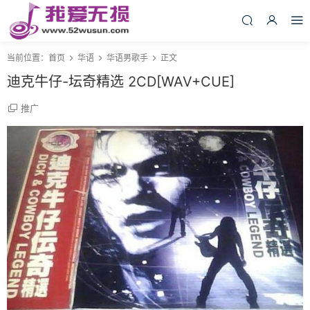
当前位置：
首页
华语
华语男歌手
正文
迪克牛仔-坛奇精选 2CD[WAV+CUE]
推广