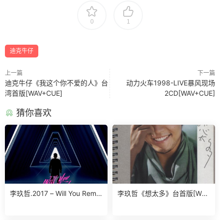
0
1
迪克牛仔
上一篇
下一篇
迪克牛仔《我这个你不爱的人》台
动力火车1998-LIVE暴风现场
湾首版[WAV+CUE]
2CD[WAV+CUE]
猜你喜欢
李玖哲.2017 – Will You Reme
李玖哲《想太多》台首版[WA
mber 【传世乐坊】【 24bits
V]
96kHz】【FLAC】