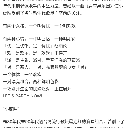
年代末期偶像歌手的中坚力量。曾经以一曲《青苹果乐园》使小
虎队受到了当时新生代歌迷们空前的关注。
有两个女孩，一个叫忧忧，一个叫欢欢
有两种心情，一种叫回忆，一种叫期待
「忧」是忧郁，是「忧忧」蔡雨伦
「欢」是欢乐，是「欢欢」于佳卉
「派」是主张、派对，青春洋溢的草莓派
「对」是两人、一对，充满默契的少女「对」
一个忧忧，一个欢欢
一对漂亮组合，两种鲜明色彩
一场别开生面的忧欢派对，正在展开
LET’S PARTY NOW!
“小虎队”
是80年代末90年代初台湾流行歌坛最走红的演唱组合，曾创下了