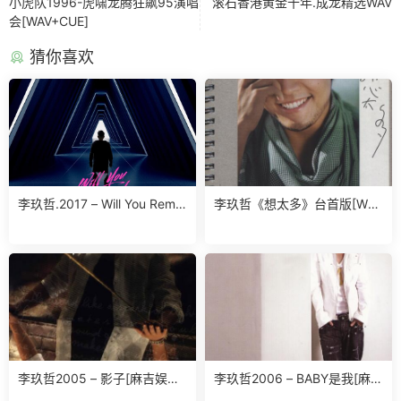
小虎队1996-虎啸龙腾狂飙95演唱
滚石香港黄金十年.成龙精选WAV
会[WAV+CUE]
猜你喜欢
李玖哲.2017 – Will You Reme
李玖哲《想太多》台首版[WA
mber 【传世乐坊】【 24bits
V]
96kHz】【FLAC】
李玖哲2005 – 影子[麻吉娱乐]
李玖哲2006 – BABY是我[麻吉
[WAV+CUE]
娱乐][WAV+CUE]