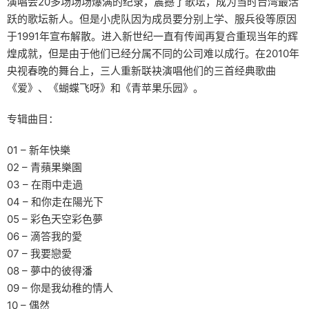
演唱会20多场场场爆满的纪录，震撼了歌坛，成为当时台湾最活
跃的歌坛新人。但是小虎队因为成员要分别上学、服兵役等原因
于1991年宣布解散。进入新世纪一直有传闻再复合重现当年的辉
煌成就，但是由于他们已经分属不同的公司难以成行。在2010年
央视春晚的舞台上，三人重新联袂演唱他们的三首经典歌曲
《爱》、《蝴蝶飞呀》和《青苹果乐园》。
专辑曲目：
01 – 新年快樂
02 – 青蘋果樂園
03 – 在雨中走過
04 – 和你走在陽光下
05 – 彩色天空彩色夢
06 – 滴答我的愛
07 – 我要戀愛
08 – 夢中的彼得潘
09 – 你是我幼稚的情人
10 – 偶然