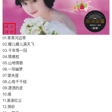
01.青青河边草
02.蝶儿蝶儿满天飞
03.千年等一回
04.情难枕
05.山地情歌
06.一帘幽梦
07.望夫崖
08.心有千千结
09.潇洒的走
10.缘
11.滚滚红尘
12.哭砂