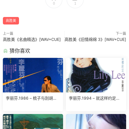
0
1
高胜美
上一篇
下一篇
高胜美《名曲精选》[WAV+CUE]
高胜美《旧情绵绵 3》[WAV+CUE]
猜你喜欢
李丽芬.1986 – 梳子与刮胡刀
李丽芬.1994 – 就这样约定
(台湾百佳唱片NO.47)（TP
【滚石】【WAV】
版）【喜玛拉雅】【WAV+CU
E】