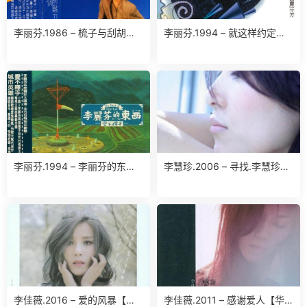
李丽芬.1986 – 梳子与刮胡刀
李丽芬.1994 – 就这样约定
(台湾百佳唱片NO.47)（TP
【滚石】【WAV】
版）【喜玛拉雅】【WAV+CU
E】
李丽芬.1994 – 李丽芬的东西.
李慧珍.2006 – 寻找.李慧珍
爱不释手（精选）【滚石】
【华谊兄弟】【WAV+CUE】
【WAV+CUE】
李佳薇.2016 – 爱的风暴【华
李佳薇.2011 – 感谢爱人【华