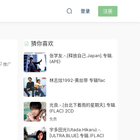
登录
注册
猜你喜欢
张学友.-.[释放自己.Japan].专辑.
(APE)
推广
林志炫1992-黄丝带 专辑flac
光良.-.[台北下着雨的星期天].专辑.
(FLAC) 2CD
免费
宇多田光(Utada.Hikaru).-.
[ULTRA.BLUE].专辑.(FLAC)