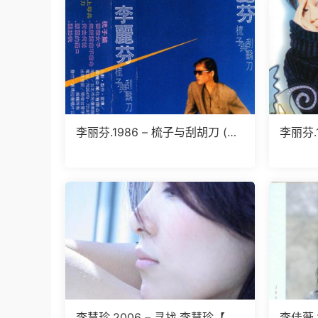
李丽芬.1986 – 梳子与刮胡刀 (台
李丽芬.
湾百佳唱片NO.47)（TP版）【喜
石】【
玛拉雅】【WAV+CUE】
李慧珍.2006 – 寻找.李慧珍【华
李佳薇.