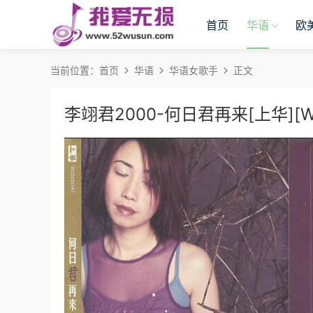
首页
华语
欧
当前位置：
首页
华语
华语女歌手
正文
李翊君2000-何日君再来[上华][W