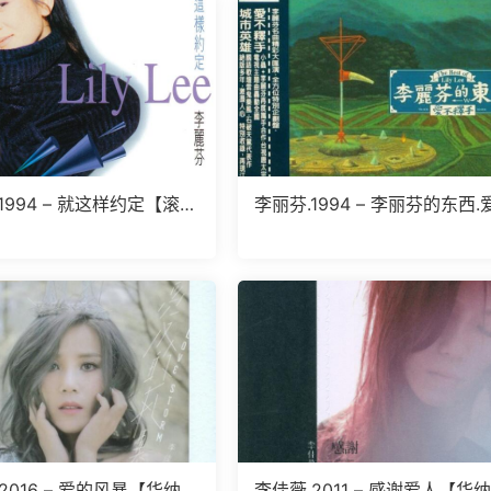
1994 – 就这样约定【滚
李丽芬.1994 – 李丽芬的东西.
WAV】
不释手（精选）【滚石】【WA
+CUE】
2016 – 爱的风暴【华纳】
李佳薇.2011 – 感谢爱人【华