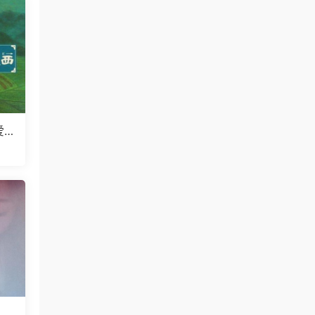
爱
V
纳】