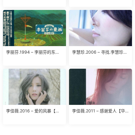
版）【喜玛拉雅】【WAV+CU
E】
李丽芬.1994 – 李丽芬的东西.
李慧珍.2006 – 寻找.李慧珍
爱不释手（精选）【滚石】
【华谊兄弟】【WAV+CUE】
【WAV+CUE】
李佳薇.2016 – 爱的风暴【华
李佳薇.2011 – 感谢爱人【华
纳】【WAV分轨】
纳】【WAV】