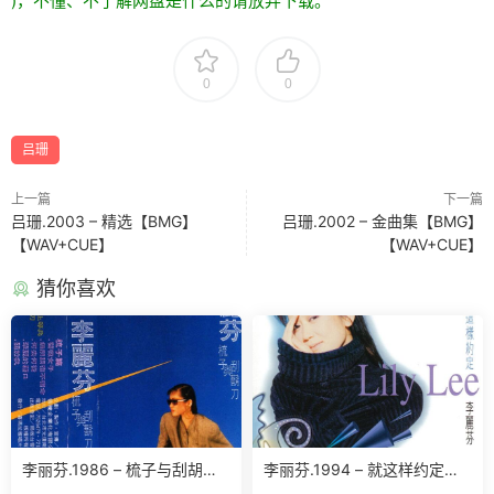
)，不懂、不了解网盘是什么的请放弃下载。
0
0
吕珊
上一篇
下一篇
吕珊.2003 – 精选【BMG】
吕珊.2002 – 金曲集【BMG】
【WAV+CUE】
【WAV+CUE】
猜你喜欢
李丽芬.1986 – 梳子与刮胡刀
李丽芬.1994 – 就这样约定
(台湾百佳唱片NO.47)（TP
【滚石】【WAV】