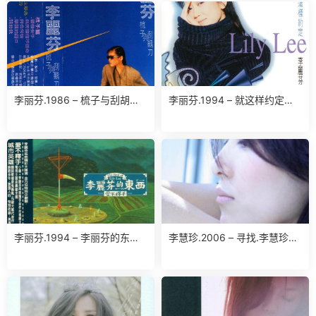
李丽芬.1986 – 梳子与刮胡刀
李丽芬.1994 – 就这样约定
(台湾百佳唱片NO.47)（TP
【滚石】【WAV】
版）【喜玛拉雅】【WAV+CU
E】
李丽芬.1994 – 李丽芬的东西.
李慧珍.2006 – 寻找.李慧珍
爱不释手（精选）【滚石】
【华谊兄弟】【WAV+CUE】
【WAV+CUE】