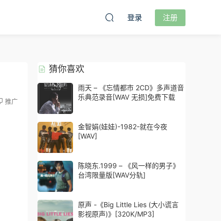
登录
注册
猜你喜欢
雨天 – 《忘情都市 2CD》多声道音
乐典范录音[WAV 无损]免费下载
推广
金智娟(娃娃)-1982-就在今夜
[WAV]
陈晓东.1999 – 《风一样的男子》
台湾限量版[WAV分轨]
原声 -《Big Little Lies (大小谎言
影视原声)》[320K/MP3]