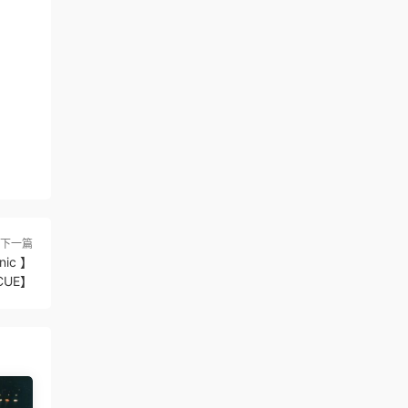
下一篇
ic 】
CUE】