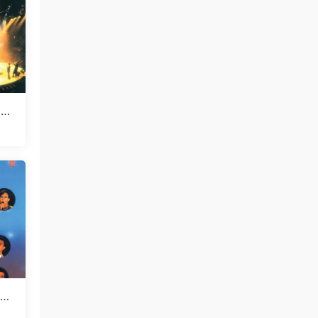
演唱
]
0周
20