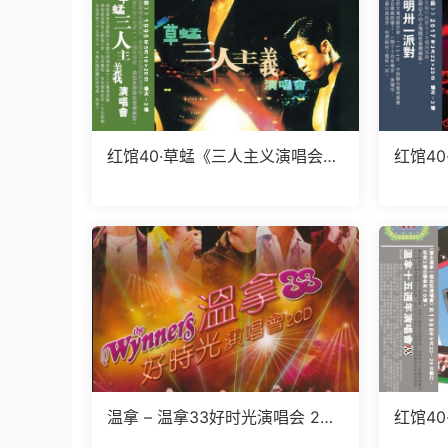
红馆40·草蜢《三人主义演唱会》
红馆4
2CD[低速原抓WAV+CUE]
演唱会》
UE]
温拿 – 温拿33好时光演唱会 2C
红馆40
D（2024环球红馆40复刻系列）
年演唱会