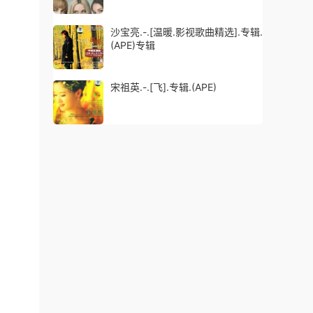
沙宝亮.-.[温暖.影视歌曲精选].专辑.
(APE)专辑
宋祖英.-.[飞].专辑.(APE)