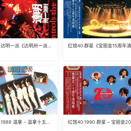
0·达明一派《达明卅一派对
红馆40·群星《宝丽金15周年
3CD[低速原抓WAV+C
会》2CD[低速原抓WAV+CUE
·1988 温拿 – 温拿十五周
红馆40·1990 群星 – 宝丽金2
’88 2CD [香港环球唱片
年演唱会 2CD [香港环球唱片