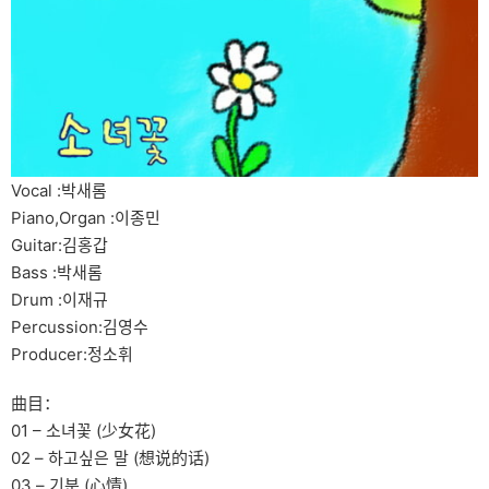
Vocal :박새롬
Piano,Organ :이종민
Guitar:김홍갑
Bass :박새롬
Drum :이재규
Percussion:김영수
Producer:정소휘
曲目：
01 – 소녀꽃 (少女花)
02 – 하고싶은 말 (想说的话)
03 – 기분 (心情)