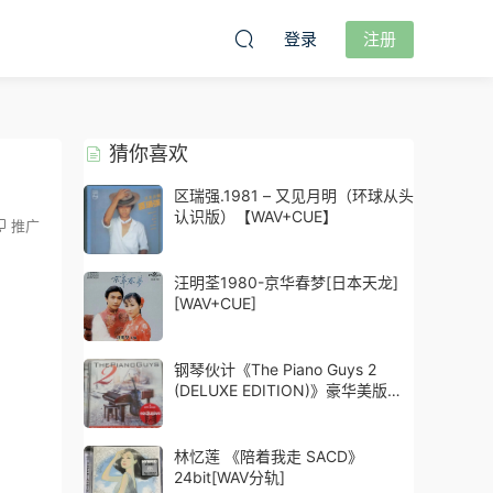
登录
注册
猜你喜欢
区瑞强.1981 – 又见月明（环球从头
认识版）【WAV+CUE】
推广
汪明荃1980-京华春梦[日本天龙]
[WAV+CUE]
钢琴伙计《The Piano Guys 2
(DELUXE EDITION)》豪华美版
[WAV]免费下载
林忆莲 《陪着我走 SACD》
24bit[WAV分轨]