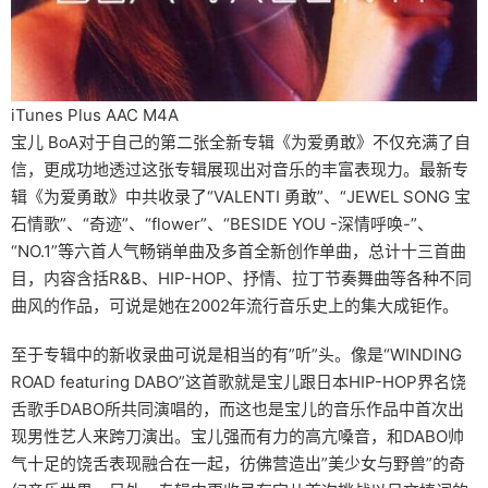
iTunes Plus AAC M4A
宝儿 BoA对于自己的第二张全新专辑《为爱勇敢》不仅充满了自
信，更成功地透过这张专辑展现出对音乐的丰富表现力。最新专
辑《为爱勇敢》中共收录了“VALENTI 勇敢”、“JEWEL SONG 宝
石情歌”、“奇迹”、“flower”、“BESIDE YOU -深情呼唤-”、
“NO.1”等六首人气畅销单曲及多首全新创作单曲，总计十三首曲
目，内容含括R&B、HIP-HOP、抒情、拉丁节奏舞曲等各种不同
曲风的作品，可说是她在2002年流行音乐史上的集大成钜作。
至于专辑中的新收录曲可说是相当的有”听”头。像是“WINDING
ROAD featuring DABO”这首歌就是宝儿跟日本HIP-HOP界名饶
舌歌手DABO所共同演唱的，而这也是宝儿的音乐作品中首次出
现男性艺人来跨刀演出。宝儿强而有力的高亢嗓音，和DABO帅
气十足的饶舌表现融合在一起，彷佛营造出”美少女与野兽”的奇