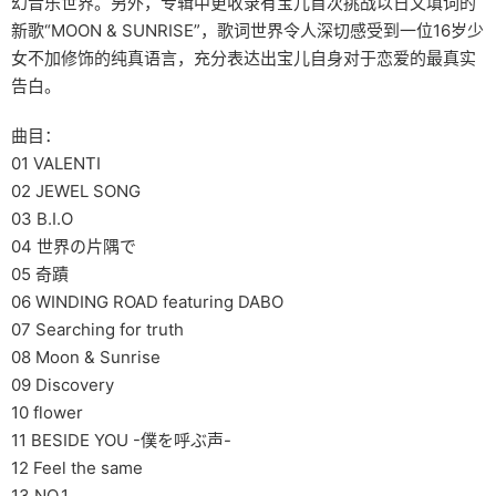
幻音乐世界。另外，专辑中更收录有宝儿首次挑战以日文填词的
新歌“MOON & SUNRISE”，歌词世界令人深切感受到一位16岁少
女不加修饰的纯真语言，充分表达出宝儿自身对于恋爱的最真实
告白。
曲目：
01 VALENTI
02 JEWEL SONG
03 B.I.O
04 世界の片隅で
05 奇蹟
06 WINDING ROAD featuring DABO
07 Searching for truth
08 Moon & Sunrise
09 Discovery
10 flower
11 BESIDE YOU -僕を呼ぶ声-
12 Feel the same
13 NO.1